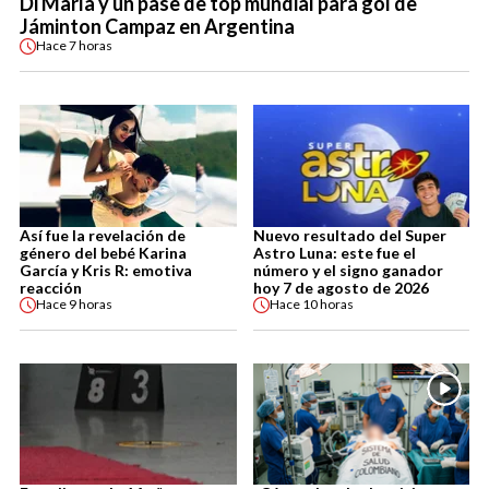
Di María y un pase de top mundial para gol de
Jáminton Campaz en Argentina
Hace
7 horas
Así fue la revelación de
Nuevo resultado del Super
género del bebé Karina
Astro Luna: este fue el
García y Kris R: emotiva
número y el signo ganador
reacción
hoy 7 de agosto de 2026
Hace
9 horas
Hace
10 horas