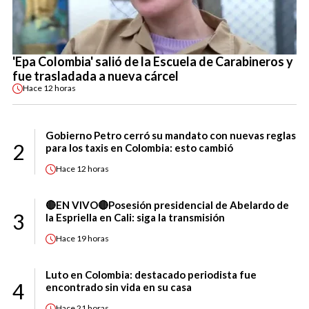
'Epa Colombia' salió de la Escuela de Carabineros y
fue trasladada a nueva cárcel
Hace
12 horas
Gobierno Petro cerró su mandato con nuevas reglas
2
para los taxis en Colombia: esto cambió
Hace
12 horas
🔴EN VIVO🔴Posesión presidencial de Abelardo de
3
la Espriella en Cali: siga la transmisión
Hace
19 horas
Luto en Colombia: destacado periodista fue
4
encontrado sin vida en su casa
Hace
21 horas