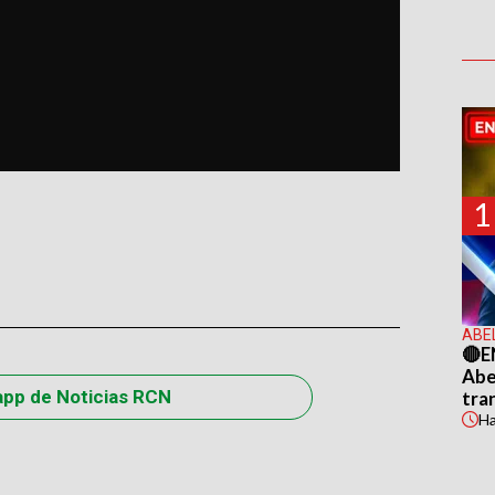
1
ABE
🔴E
Abel
app de Noticias RCN
tra
H