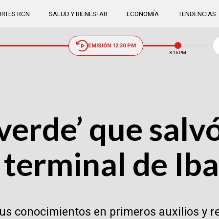
RTES RCN
SALUD Y BIENESTAR
ECONOMÍA
TENDENCIAS
EMISIÓN 12:30 PM
8:16 PM
 verde’ que salvó
 terminal de Ib
sus conocimientos en primeros auxilios y 