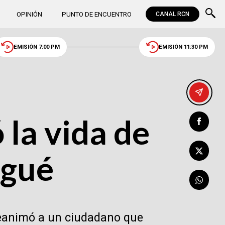
OPINIÓN
PUNTO DE ENCUENTRO
CANAL RCN
EMISIÓN 7:00 PM
EMISIÓN 11:30 PM
 la vida de
agué
reanimó a un ciudadano que