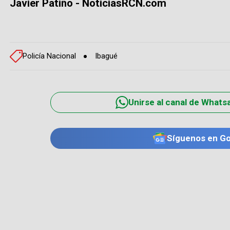
Javier Patiño - NoticiasRCN.com
Policía Nacional
Ibagué
Unirse al canal de Whats
Síguenos en G
TE PUEDE INTERESAR