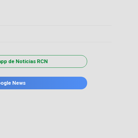
app de Noticias RCN
oogle News