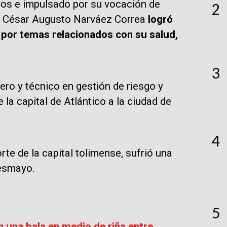
ios e impulsado por su vocación de
2
nal César Augusto Narváez Correa
logró
 por temas relacionados con su salud,
3
ro y técnico en gestión de riesgo y
la capital de Atlántico a la ciudad de
4
te de la capital tolimense, sufrió una
desmayo.
5
n una bala en medio de riña entre