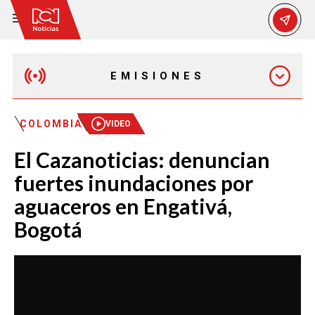
EMISIONES
MAÑANA EXPRESS
COLOMBIA
VIDEO
El Cazanoticias: denuncian
EMISIÓN 12:30 PM
fuertes inundaciones por
aguaceros en Engativá,
EMISIÓN 7:00 PM
Bogotá
EMISIÓN 11:30 PM