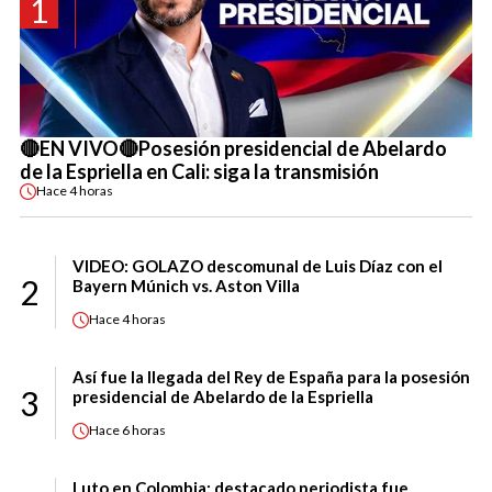
1
🔴EN VIVO🔴Posesión presidencial de Abelardo
de la Espriella en Cali: siga la transmisión
Hace
4 horas
VIDEO: GOLAZO descomunal de Luis Díaz con el
2
Bayern Múnich vs. Aston Villa
Hace
4 horas
Así fue la llegada del Rey de España para la posesión
3
presidencial de Abelardo de la Espriella
Hace
6 horas
Luto en Colombia: destacado periodista fue