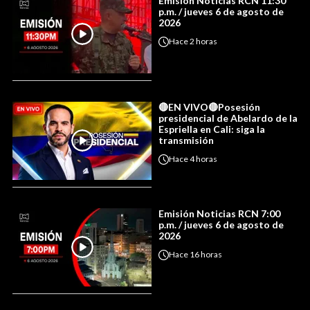
Emisión Noticias RCN 11:30
p.m. / jueves 6 de agosto de
2026
Hace
2 horas
🔴EN VIVO🔴Posesión
presidencial de Abelardo de la
Espriella en Cali: siga la
transmisión
Hace
4 horas
Emisión Noticias RCN 7:00
p.m. / jueves 6 de agosto de
2026
Hace
16 horas