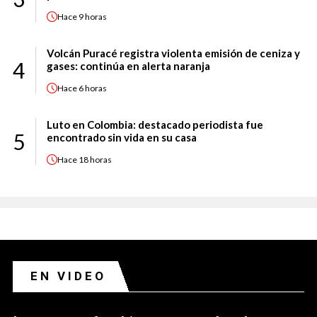
Hace
9 horas
Volcán Puracé registra violenta emisión de ceniza y
4
gases: continúa en alerta naranja
Hace
6 horas
Luto en Colombia: destacado periodista fue
5
encontrado sin vida en su casa
Hace
18 horas
EN VIDEO