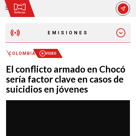
EMISIONES
EMISIÓN 12:30 PM
COLOMBIA
VIDEO
El conflicto armado en Chocó
EMISIÓN 7:00 PM
sería factor clave en casos de
suicidios en jóvenes