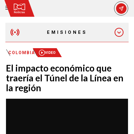
EMISIONES
MAÑANA EXPRESS
COLOMBIA
VIDEO
El impacto económico que
EMISIÓN 12:30 PM
traería el Túnel de la Línea en
la región
EMISIÓN 7:00 PM
EMISIÓN 11:30 PM