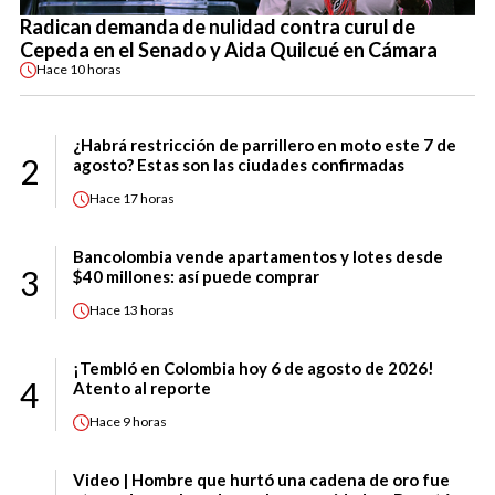
Radican demanda de nulidad contra curul de
Cepeda en el Senado y Aida Quilcué en Cámara
Hace
10 horas
¿Habrá restricción de parrillero en moto este 7 de
2
agosto? Estas son las ciudades confirmadas
Hace
17 horas
Bancolombia vende apartamentos y lotes desde
3
$40 millones: así puede comprar
Hace
13 horas
¡Tembló en Colombia hoy 6 de agosto de 2026!
4
Atento al reporte
Hace
9 horas
Video | Hombre que hurtó una cadena de oro fue