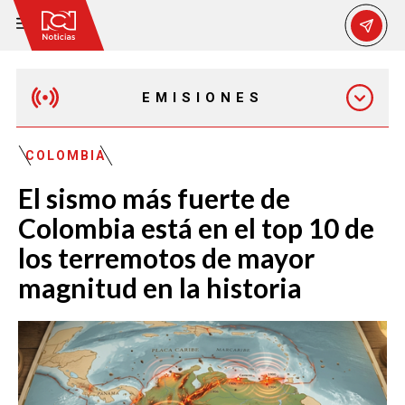
EMISIONES
MAÑANA EXPRESS
COLOMBIA
El sismo más fuerte de
EMISIÓN 12:30 PM
Colombia está en el top 10 de
los terremotos de mayor
EMISIÓN 7:00 PM
magnitud en la historia
EMISIÓN 11:30 PM