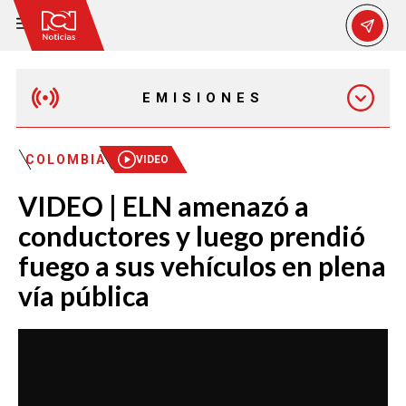
EMISIONES
MAÑANA EXPRESS
COLOMBIA
VIDEO
VIDEO | ELN amenazó a
EMISIÓN 12:30 PM
conductores y luego prendió
fuego a sus vehículos en plena
EMISIÓN 7:00 PM
vía pública
EMISIÓN 11:30 PM