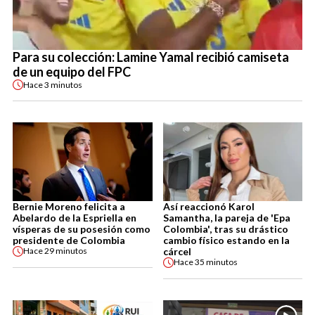
Para su colección: Lamine Yamal recibió camiseta
de un equipo del FPC
Hace
3 minutos
Bernie Moreno felicita a
Así reaccionó Karol
Abelardo de la Espriella en
Samantha, la pareja de 'Epa
vísperas de su posesión como
Colombia', tras su drástico
presidente de Colombia
cambio físico estando en la
cárcel
Hace
29 minutos
Hace
35 minutos