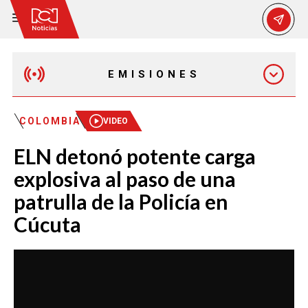
EMISIONES
EMISIÓN 12:30 PM
COLOMBIA
VIDEO
ELN detonó potente carga
EMISIÓN 7:00 PM
explosiva al paso de una
patrulla de la Policía en
Cúcuta