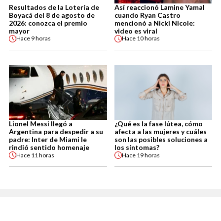
Resultados de la Lotería de
Así reaccionó Lamine Yamal
Boyacá del 8 de agosto de
cuando Ryan Castro
2026: conozca el premio
mencionó a Nicki Nicole:
mayor
video es viral
Hace
9 horas
Hace
10 horas
Lionel Messi llegó a
¿Qué es la fase lútea, cómo
Argentina para despedir a su
afecta a las mujeres y cuáles
padre: Inter de Miami le
son las posibles soluciones a
rindió sentido homenaje
los síntomas?
Hace
11 horas
Hace
19 horas