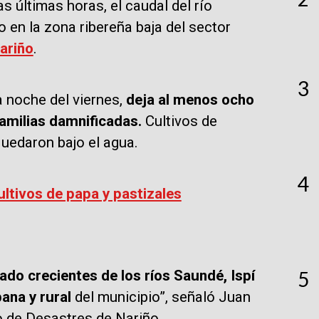
s últimas horas, el caudal del río
n la zona ribereña baja del sector
ariño
.
3
a noche del viernes,
deja al menos ocho
amilias damnificadas.
Cultivos de
uedaron bajo el agua.
4
ltivos de papa y pastizales
do crecientes de los ríos Saundé, Ispí
5
ana y rural
del municipio”, señaló Juan
o de Desastres de Nariño.