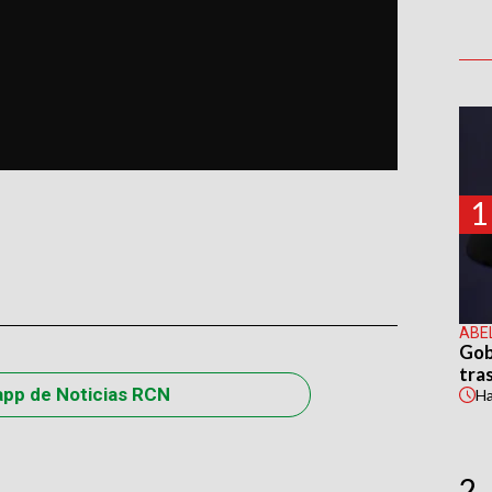
1
ABE
Gob
tras
app de Noticias RCN
H
2