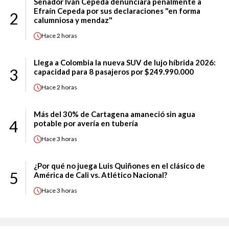
Senador Iván Cepeda denunciará penalmente a
Efraín Cepeda por sus declaraciones "en forma
2
calumniosa y mendaz"
Hace
2 horas
Llega a Colombia la nueva SUV de lujo híbrida 2026:
3
capacidad para 8 pasajeros por $249.990.000
Hace
2 horas
Más del 30% de Cartagena amaneció sin agua
4
potable por avería en tubería
Hace
3 horas
¿Por qué no juega Luis Quiñones en el clásico de
5
América de Cali vs. Atlético Nacional?
Hace
3 horas