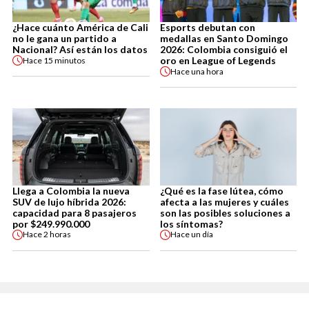
¿Hace cuánto América de Cali
Esports debutan con
no le gana un partido a
medallas en Santo Domingo
Nacional? Así están los datos
2026: Colombia consiguió el
oro en League of Legends
Hace
15 minutos
Hace
una hora
Llega a Colombia la nueva
¿Qué es la fase lútea, cómo
SUV de lujo híbrida 2026:
afecta a las mujeres y cuáles
capacidad para 8 pasajeros
son las posibles soluciones a
por $249.990.000
los síntomas?
Hace
2 horas
Hace
un día