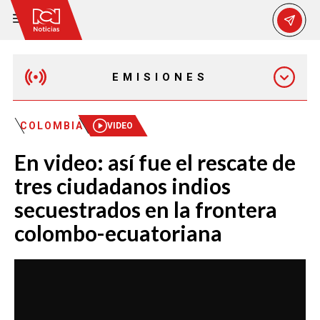
EMISIONES
MAÑANA EXPRESS
COLOMBIA
VIDEO
En video: así fue el rescate de
EMISIÓN 12:30 PM
tres ciudadanos indios
secuestrados en la frontera
EMISIÓN 7:00 PM
colombo-ecuatoriana
EMISIÓN 11:30 PM