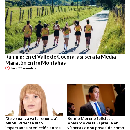
Running en el Valle de Cocora: así será la Media
Maratón Entre Montañas
Hace
22 minutos
"Se visualiza ya la renuncia":
Bernie Moreno felicita a
Mhoni Vidente hizo
Abelardo de la Espriella en
impactante predicción sobre
vísperas de su posesión como