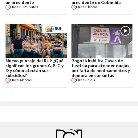
un presidente
presidente de Colombia
Hace
33 minutos
Hace
3 horas
Nuevo puntaje del RUI: ¿Qué
Bogotá habilita Casas de
significan los grupos A, B, C y
Justicia para atender quejas
D y cómo afectan sus
por falta de medicamentos y
subsidios?
demora en consultas
Hace
4 horas
Hace
un día