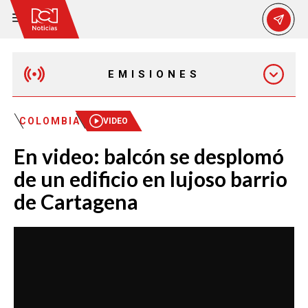
EMISIONES
MAÑANA EXPRESS
COLOMBIA
VIDEO
En video: balcón se desplomó
EMISIÓN 12:30 PM
de un edificio en lujoso barrio
de Cartagena
EMISIÓN 7:00 PM
EMISIÓN 11:30 PM