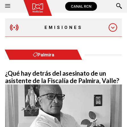
CANAL RCN
EMISIONES
MAÑANA EXPRESS
Palmira
EMISIÓN 12:30 PM
¿Qué hay detrás del asesinato de un
asistente de la Fiscalía de Palmira, Valle?
EMISIÓN 7:00 PM
EMISIÓN 11:30 PM