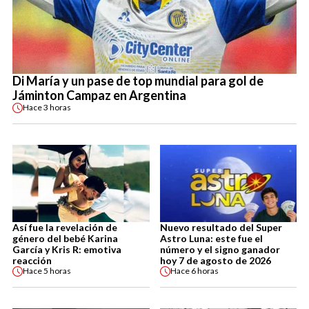
Di María y un pase de top mundial para gol de
Jáminton Campaz en Argentina
Hace
3 horas
Así fue la revelación de
Nuevo resultado del Super
género del bebé Karina
Astro Luna: este fue el
García y Kris R: emotiva
número y el signo ganador
reacción
hoy 7 de agosto de 2026
Hace
5 horas
Hace
6 horas