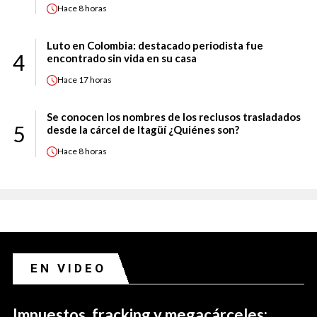
Hace
8 horas
Luto en Colombia: destacado periodista fue
4
encontrado sin vida en su casa
Hace
17 horas
Se conocen los nombres de los reclusos trasladados
5
desde la cárcel de Itagüí ¿Quiénes son?
Hace
8 horas
EN VIDEO
Impuestos, fracking y megacárceles: