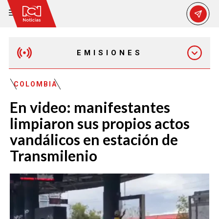
EMISIONES
MAÑANA EXPRESS
COLOMBIA
En video: manifestantes
EMISIÓN 12:30 PM
limpiaron sus propios actos
vandálicos en estación de
EMISIÓN 7:00 PM
Transmilenio
EMISIÓN 11:30 PM