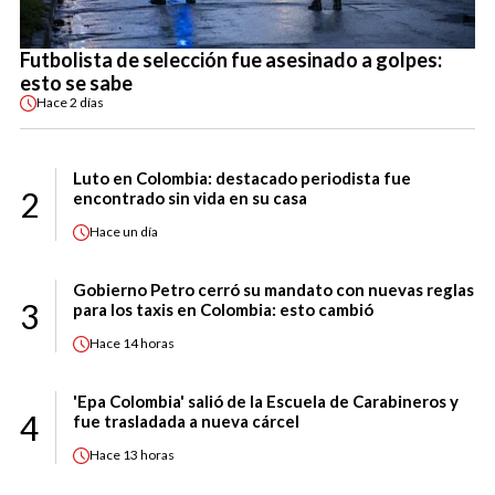
Futbolista de selección fue asesinado a golpes:
esto se sabe
Hace
2 días
Luto en Colombia: destacado periodista fue
2
encontrado sin vida en su casa
Hace
un día
Gobierno Petro cerró su mandato con nuevas reglas
3
para los taxis en Colombia: esto cambió
Hace
14 horas
'Epa Colombia' salió de la Escuela de Carabineros y
4
fue trasladada a nueva cárcel
Hace
13 horas