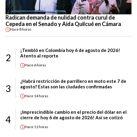
Radican demanda de nulidad contra curul de
Cepeda en el Senado y Aida Quilcué en Cámara
Hace
8 horas
¡Tembló en Colombia hoy 6 de agosto de 2026!
2
Atento al reporte
Hace
6 horas
¿Habrá restricción de parrillero en moto este 7 de
3
agosto? Estas son las ciudades confirmadas
Hace
14 horas
¡Imprescindible cambio en el precio del dólar en el
4
cierre de hoy 6 de agosto de 2026! Así se cotizó
Hace
11 horas