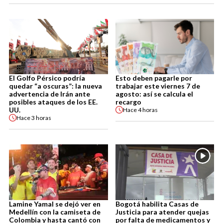
El Golfo Pérsico podría
Esto deben pagarle por
quedar “a oscuras”: la nueva
trabajar este viernes 7 de
advertencia de Irán ante
agosto: así se calcula el
posibles ataques de los EE.
recargo
UU.
Hace
4 horas
Hace
3 horas
Lamine Yamal se dejó ver en
Bogotá habilita Casas de
Medellín con la camiseta de
Justicia para atender quejas
Colombia y hasta cantó con
por falta de medicamentos y