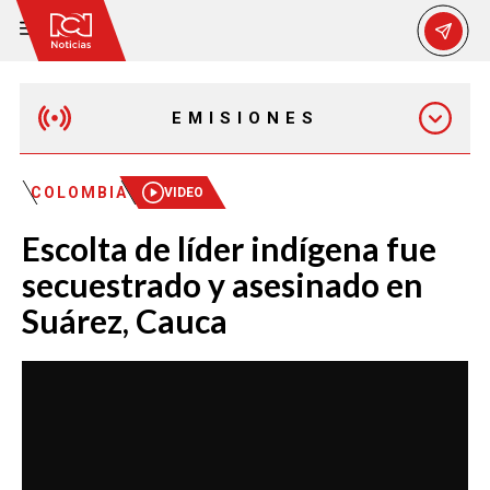
EMISIONES
MAÑANA EXPRESS
COLOMBIA
VIDEO
Escolta de líder indígena fue
EMISIÓN 12:30 PM
secuestrado y asesinado en
Suárez, Cauca
EMISIÓN 7:00 PM
EMISIÓN 11:30 PM