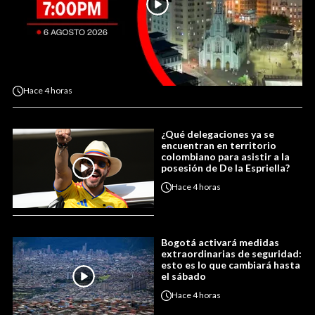
Hace
4 horas
¿Qué delegaciones ya se
encuentran en territorio
colombiano para asistir a la
posesión de De la Espriella?
Hace
4 horas
Bogotá activará medidas
extraordinarias de seguridad:
esto es lo que cambiará hasta
el sábado
Hace
4 horas