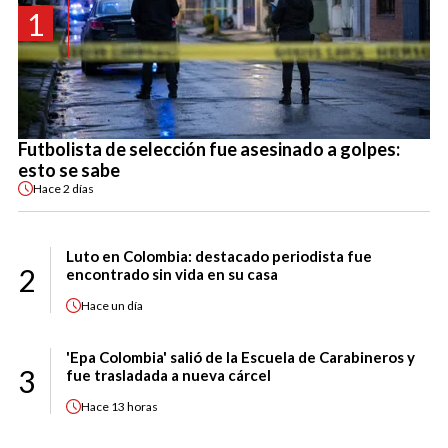
1
Futbolista de selección fue asesinado a golpes:
esto se sabe
Hace
2 días
Luto en Colombia: destacado periodista fue
2
encontrado sin vida en su casa
Hace
un día
'Epa Colombia' salió de la Escuela de Carabineros y
3
fue trasladada a nueva cárcel
Hace
13 horas