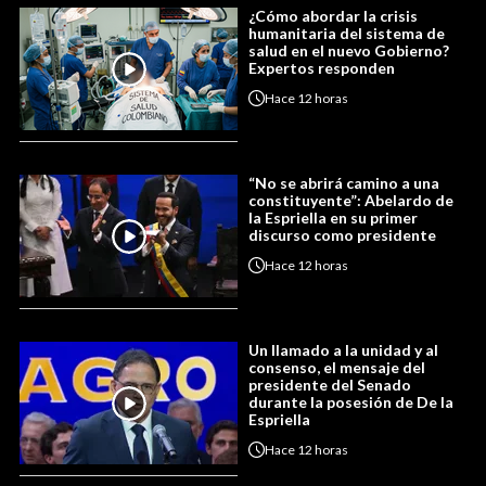
¿Cómo abordar la crisis
humanitaria del sistema de
salud en el nuevo Gobierno?
Expertos responden
Hace
12 horas
“No se abrirá camino a una
constituyente”: Abelardo de
la Espriella en su primer
discurso como presidente
Hace
12 horas
Un llamado a la unidad y al
consenso, el mensaje del
presidente del Senado
durante la posesión de De la
Espriella
Hace
12 horas