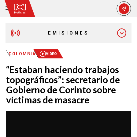
EMISIONES
MAÑANA EXPRESS
COLOMBIA
VIDEO
“Estaban haciendo trabajos
EMISIÓN 12:30 PM
topográficos”: secretario de
Gobierno de Corinto sobre
EMISIÓN 7:00 PM
víctimas de masacre
EMISIÓN 11:30 PM