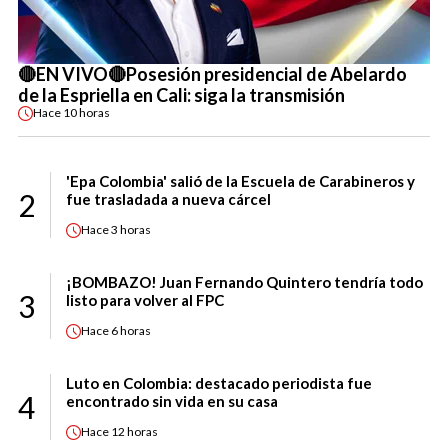
🔴EN VIVO🔴Posesión presidencial de Abelardo
de la Espriella en Cali: siga la transmisión
Hace
10 horas
'Epa Colombia' salió de la Escuela de Carabineros y
2
fue trasladada a nueva cárcel
Hace
3 horas
¡BOMBAZO! Juan Fernando Quintero tendría todo
3
listo para volver al FPC
Hace
6 horas
Luto en Colombia: destacado periodista fue
4
encontrado sin vida en su casa
Hace
12 horas