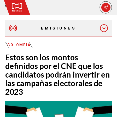
EMISIONES
MAÑANA EXPRESS
COLOMBIA
Estos son los montos
EMISIÓN 12:30 PM
definidos por el CNE que los
candidatos podrán invertir en
EMISIÓN 7:00 PM
las campañas electorales de
2023
EMISIÓN 11:30 PM