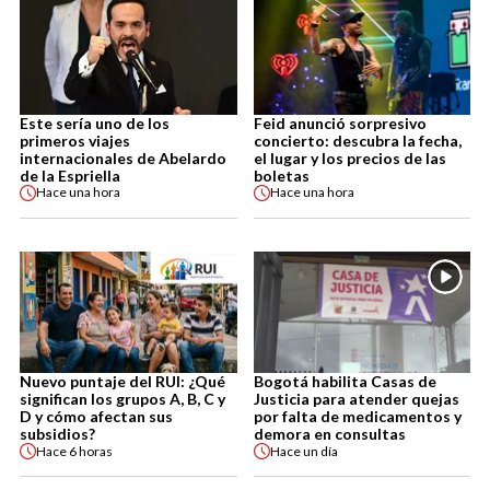
Este sería uno de los
Feid anunció sorpresivo
primeros viajes
concierto: descubra la fecha,
internacionales de Abelardo
el lugar y los precios de las
de la Espriella
boletas
Hace
una hora
Hace
una hora
Nuevo puntaje del RUI: ¿Qué
Bogotá habilita Casas de
significan los grupos A, B, C y
Justicia para atender quejas
D y cómo afectan sus
por falta de medicamentos y
subsidios?
demora en consultas
Hace
6 horas
Hace
un día