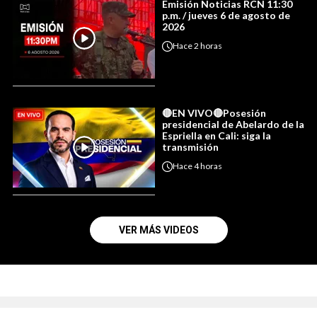
Emisión Noticias RCN 11:30
p.m. / jueves 6 de agosto de
2026
Hace
2 horas
🔴EN VIVO🔴Posesión
presidencial de Abelardo de la
Espriella en Cali: siga la
transmisión
Hace
4 horas
VER MÁS VIDEOS