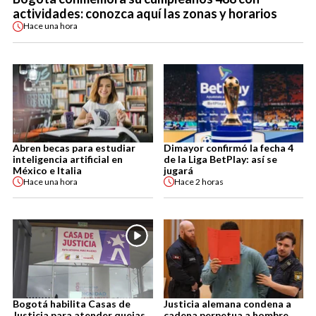
actividades: conozca aquí las zonas y horarios
Hace
una hora
Abren becas para estudiar
Dimayor confirmó la fecha 4
inteligencia artificial en
de la Liga BetPlay: así se
México e Italia
jugará
Hace
una hora
Hace
2 horas
Bogotá habilita Casas de
Justicia alemana condena a
Justicia para atender quejas
cadena perpetua a hombre