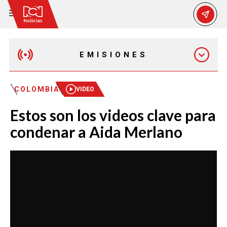
EMISIONES
MAÑANA EXPRESS
COLOMBIA
VIDEO
Estos son los videos clave para
EMISIÓN 12:30 PM
condenar a Aida Merlano
EMISIÓN 7:00 PM
EMISIÓN 11:30 PM