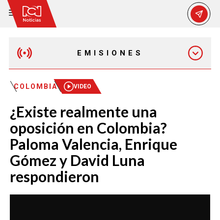
EMISIONES
MAÑANA EXPRESS
COLOMBIA
VIDEO
¿Existe realmente una
EMISIÓN 12:30 PM
oposición en Colombia?
Paloma Valencia, Enrique
EMISIÓN 7:00 PM
Gómez y David Luna
respondieron
EMISIÓN 11:30 PM