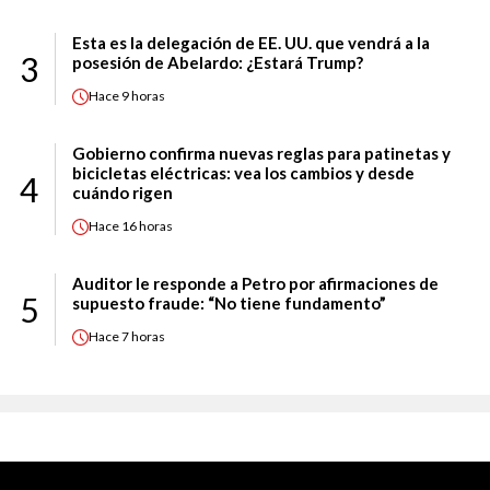
Esta es la delegación de EE. UU. que vendrá a la
3
posesión de Abelardo: ¿Estará Trump?
Hace
9 horas
Gobierno confirma nuevas reglas para patinetas y
bicicletas eléctricas: vea los cambios y desde
4
cuándo rigen
Hace
16 horas
Auditor le responde a Petro por afirmaciones de
5
supuesto fraude: “No tiene fundamento”
Hace
7 horas