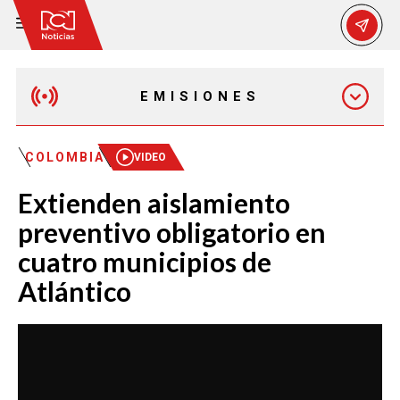
EMISIONES
EMISIÓN 12:30 PM
COLOMBIA
VIDEO
Extienden aislamiento
EMISIÓN 7:00 PM
preventivo obligatorio en
cuatro municipios de
Atlántico