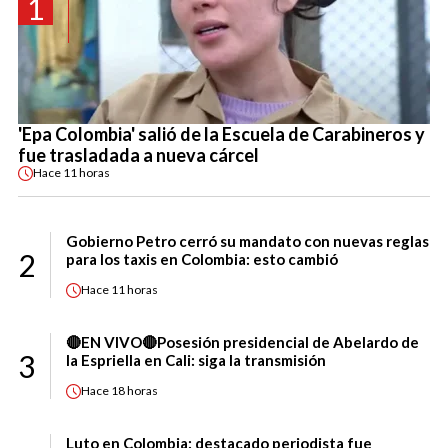
1
'Epa Colombia' salió de la Escuela de Carabineros y
fue trasladada a nueva cárcel
Hace
11 horas
Gobierno Petro cerró su mandato con nuevas reglas
2
para los taxis en Colombia: esto cambió
Hace
11 horas
🔴EN VIVO🔴Posesión presidencial de Abelardo de
3
la Espriella en Cali: siga la transmisión
Hace
18 horas
Luto en Colombia: destacado periodista fue