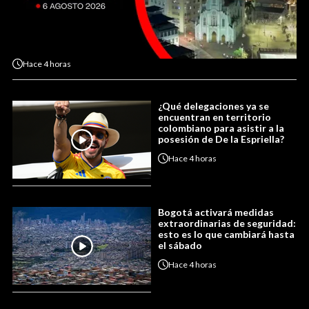
Hace
4 horas
¿Qué delegaciones ya se
encuentran en territorio
colombiano para asistir a la
posesión de De la Espriella?
Hace
4 horas
Bogotá activará medidas
extraordinarias de seguridad:
esto es lo que cambiará hasta
el sábado
Hace
4 horas