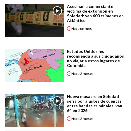
Asesinan a comerciante
víctima de extorsión en
Soledad: van 600 crímenes en
Atlántico
Hace
un mes
Estados Unidos les
recomienda a sus ciudadanos
no viajar a estos lugares de
Colombia
Hace
2 meses
Nueva masacre en Soledad
sería por ajustes de cuentas
entre bandas criminales: van
64 en 2026
Hace
2 meses