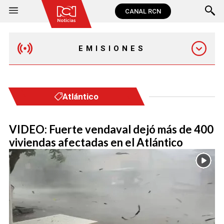
CANAL RCN
EMISIONES
MAÑANA EXPRESS
Atlántico
EMISIÓN 12:30 PM
VIDEO: Fuerte vendaval dejó más de 400
viviendas afectadas en el Atlántico
EMISIÓN 7:00 PM
EMISIÓN 11:30 PM