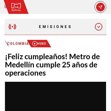
EMISIONES
MAÑANA EXPRESS
COLOMBIA
VIDEO
¡Feliz cumpleaños! Metro de
EMISIÓN 12:30 PM
Medellín cumple 25 años de
operaciones
EMISIÓN 7:00 PM
EMISIÓN 11:30 PM