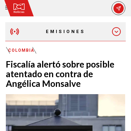
EMISIONES
EMISIÓN 12:30 PM
COLOMBIA
Fiscalía alertó sobre posible
EMISIÓN 7:00 PM
atentado en contra de
Angélica Monsalve