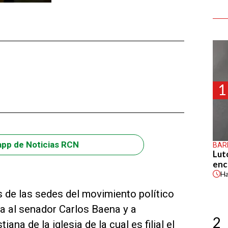
1
app de Noticias RCN
BAR
Lut
enc
H
s de las sedes del movimiento político
ta al senador Carlos Baena y a
2
iana de la iglesia de la cual es filial el