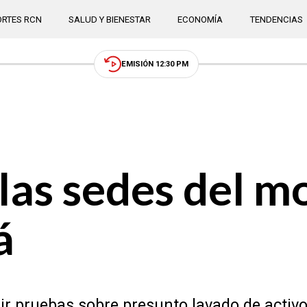
RTES RCN
SALUD Y BIENESTAR
ECONOMÍA
TENDENCIAS
EMISIÓN 12:30 PM
ó las sedes del 
á
r pruebas sobre presunto lavado de activos