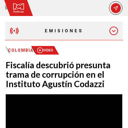
EMISIONES
MAÑANA EXPRESS
COLOMBIA
VIDEO
Fiscalía descubrió presunta
EMISIÓN 12:30 PM
trama de corrupción en el
Instituto Agustín Codazzi
EMISIÓN 7:00 PM
EMISIÓN 11:30 PM