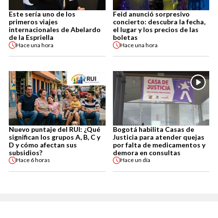
Este sería uno de los
Feid anunció sorpresivo
primeros viajes
concierto: descubra la fecha,
internacionales de Abelardo
el lugar y los precios de las
de la Espriella
boletas
Hace
una hora
Hace
una hora
Nuevo puntaje del RUI: ¿Qué
Bogotá habilita Casas de
significan los grupos A, B, C y
Justicia para atender quejas
D y cómo afectan sus
por falta de medicamentos y
subsidios?
demora en consultas
Hace
6 horas
Hace
un día