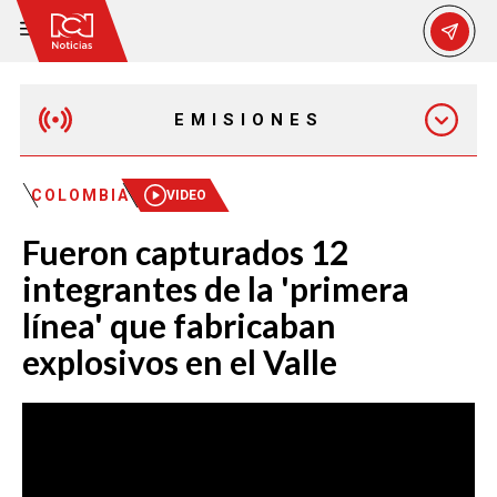
EMISIONES
MAÑANA EXPRESS
COLOMBIA
VIDEO
Fueron capturados 12
EMISIÓN 12:30 PM
integrantes de la 'primera
línea' que fabricaban
EMISIÓN 7:00 PM
explosivos en el Valle
EMISIÓN 11:30 PM