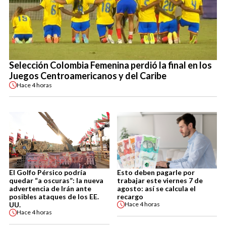
Selección Colombia Femenina perdió la final en los
Juegos Centroamericanos y del Caribe
Hace
4 horas
El Golfo Pérsico podría
Esto deben pagarle por
quedar “a oscuras”: la nueva
trabajar este viernes 7 de
advertencia de Irán ante
agosto: así se calcula el
posibles ataques de los EE.
recargo
UU.
Hace
4 horas
Hace
4 horas