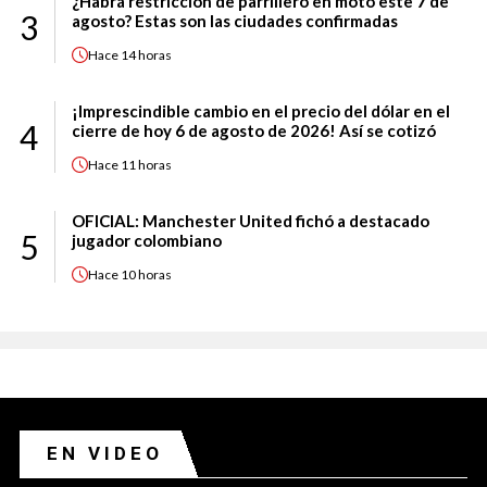
¿Habrá restricción de parrillero en moto este 7 de
3
agosto? Estas son las ciudades confirmadas
Hace
14 horas
¡Imprescindible cambio en el precio del dólar en el
4
cierre de hoy 6 de agosto de 2026! Así se cotizó
Hace
11 horas
OFICIAL: Manchester United fichó a destacado
5
jugador colombiano
Hace
10 horas
EN VIDEO