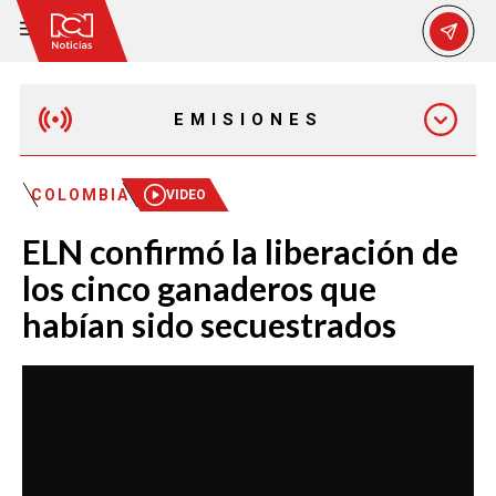
EMISIONES
MAÑANA EXPRESS
COLOMBIA
VIDEO
ELN confirmó la liberación de
EMISIÓN 12:30 PM
los cinco ganaderos que
habían sido secuestrados
EMISIÓN 7:00 PM
EMISIÓN 11:30 PM