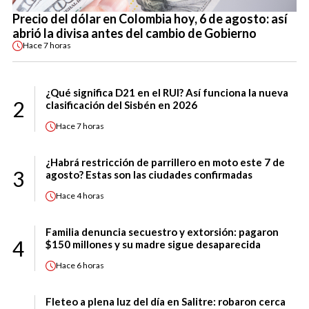
Precio del dólar en Colombia hoy, 6 de agosto: así
abrió la divisa antes del cambio de Gobierno
Hace
7 horas
¿Qué significa D21 en el RUI? Así funciona la nueva
2
clasificación del Sisbén en 2026
Hace
7 horas
¿Habrá restricción de parrillero en moto este 7 de
3
agosto? Estas son las ciudades confirmadas
Hace
4 horas
Familia denuncia secuestro y extorsión: pagaron
4
$150 millones y su madre sigue desaparecida
Hace
6 horas
Fleteo a plena luz del día en Salitre: robaron cerca