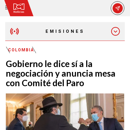
EMISIONES
MAÑANA EXPRESS
COLOMBIA
Gobierno le dice sí a la
EMISIÓN 12:30 PM
negociación y anuncia mesa
con Comité del Paro
EMISIÓN 7:00 PM
EMISIÓN 11:30 PM