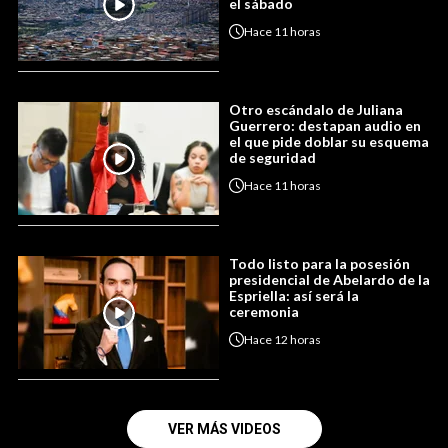
el sábado
Hace
11 horas
Otro escándalo de Juliana
Guerrero: destapan audio en
el que pide doblar su esquema
de seguridad
Hace
11 horas
Todo listo para la posesión
presidencial de Abelardo de la
Espriella: así será la
ceremonia
Hace
12 horas
VER MÁS VIDEOS