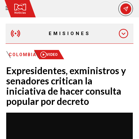
EMISIONES
MAÑANA EXPRESS
COLOMBIA
VIDEO
Expresidentes, exministros y
EMISIÓN 12:30 PM
senadores critican la
iniciativa de hacer consulta
EMISIÓN 7:00 PM
popular por decreto
EMISIÓN 11:30 PM