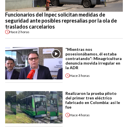
Funcionarios del Inpec solicitan medidas de
seguridad ante posibles represalias por la ola de
traslados carcelarios
Hace
2 horas
“Mientras nos
posesionábamos, él estaba
contratando”: Minagricultura
denuncia movida irregular en
la ADR
Hace
3 horas
Realizaron la prueba piloto
del primer tren eléctrico
fabricado en Colombia: así le
fue
Hace
4 horas