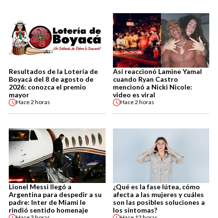
Resultados de la Lotería de
Así reaccionó Lamine Yamal
Boyacá del 8 de agosto de
cuando Ryan Castro
2026: conozca el premio
mencionó a Nicki Nicole:
mayor
video es viral
Hace
2 horas
Hace
2 horas
Lionel Messi llegó a
¿Qué es la fase lútea, cómo
Argentina para despedir a su
afecta a las mujeres y cuáles
padre: Inter de Miami le
son las posibles soluciones a
rindió sentido homenaje
los síntomas?
Hace
3 horas
Hace
12 horas