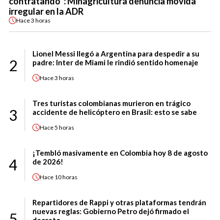
contratando”: Minagricultura denuncia movida
irregular en la ADR
Hace
3 horas
Lionel Messi llegó a Argentina para despedir a su
2
padre: Inter de Miami le rindió sentido homenaje
Hace
3 horas
Tres turistas colombianas murieron en trágico
3
accidente de helicóptero en Brasil: esto se sabe
Hace
5 horas
¡Tembló masivamente en Colombia hoy 8 de agosto
4
de 2026!
Hace
10 horas
Repartidores de Rappi y otras plataformas tendrán
nuevas reglas: Gobierno Petro dejó firmado el
5