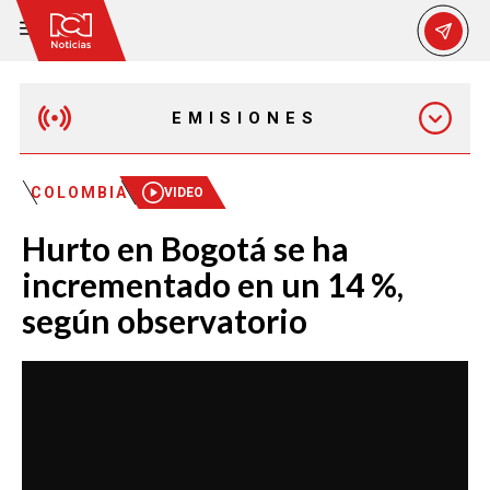
EMISIONES
EMISIÓN 12:30 PM
COLOMBIA
VIDEO
Hurto en Bogotá se ha
EMISIÓN 7:00 PM
incrementado en un 14 %,
según observatorio