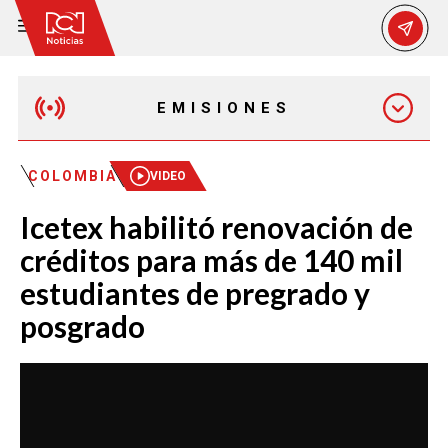
EMISIONES
EMISIÓN 12:30 PM
COLOMBIA
VIDEO
Icetex habilitó renovación de
EMISIÓN 7:00 PM
créditos para más de 140 mil
estudiantes de pregrado y
posgrado