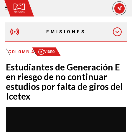
EMISIONES
MAÑANA EXPRESS
COLOMBIA
VIDEO
Estudiantes de Generación E
EMISIÓN 12:30 PM
en riesgo de no continuar
estudios por falta de giros del
EMISIÓN 7:00 PM
Icetex
EMISIÓN 11:30 PM