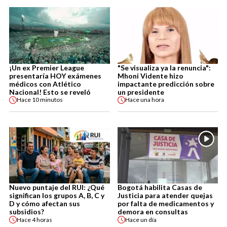
¡Un ex Premier League
"Se visualiza ya la renuncia":
presentaría HOY exámenes
Mhoni Vidente hizo
médicos con Atlético
impactante predicción sobre
Nacional! Esto se reveló
un presidente
Hace
10 minutos
Hace
una hora
Nuevo puntaje del RUI: ¿Qué
Bogotá habilita Casas de
significan los grupos A, B, C y
Justicia para atender quejas
D y cómo afectan sus
por falta de medicamentos y
subsidios?
demora en consultas
Hace
4 horas
Hace
un día