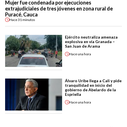
Mujer fue condenada por ejecuciones
extrajudiciales de tres jóvenes en zona rural de
Puracé, Cauca
Hace
31 minutos
Ejército neutraliza amenaza
explosiva en vía Granada –
San Juan de Arama
Hace
una hora
Álvaro Uribe llega a Cali y pide
tranquilidad en inicio del
gobierno de Abelardo de la
Espriella
Hace
una hora