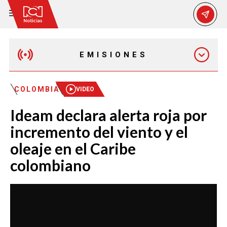
EMISIONES
MAÑANA EXPRESS
COLOMBIA
VIDEO
Ideam declara alerta roja por
EMISIÓN 12:30 PM
incremento del viento y el
oleaje en el Caribe
EMISIÓN 7:00 PM
colombiano
EMISIÓN 11:30 PM