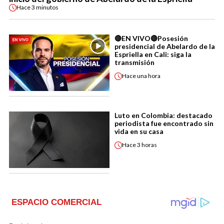
Hace
3 minutos
🔴EN VIVO🔴Posesión
presidencial de Abelardo de la
Espriella en Cali: siga la
transmisión
Hace
una hora
Luto en Colombia: destacado
periodista fue encontrado sin
vida en su casa
Hace
3 horas