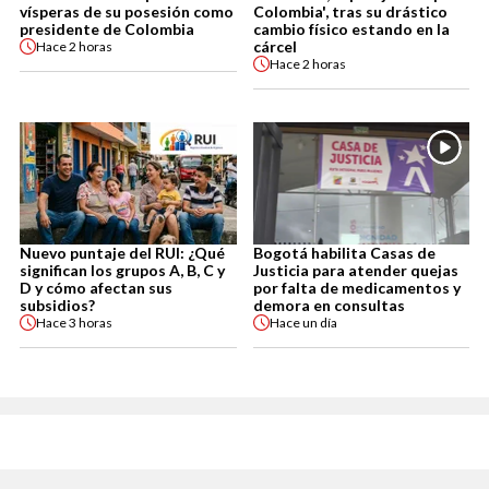
vísperas de su posesión como
Colombia', tras su drástico
presidente de Colombia
cambio físico estando en la
cárcel
Hace
2 horas
Hace
2 horas
Nuevo puntaje del RUI: ¿Qué
Bogotá habilita Casas de
significan los grupos A, B, C y
Justicia para atender quejas
D y cómo afectan sus
por falta de medicamentos y
subsidios?
demora en consultas
Hace
3 horas
Hace
un día