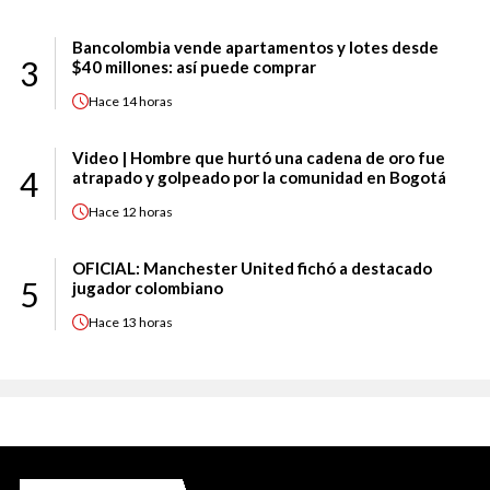
Bancolombia vende apartamentos y lotes desde
3
$40 millones: así puede comprar
Hace
14 horas
Video | Hombre que hurtó una cadena de oro fue
4
atrapado y golpeado por la comunidad en Bogotá
Hace
12 horas
OFICIAL: Manchester United fichó a destacado
5
jugador colombiano
Hace
13 horas