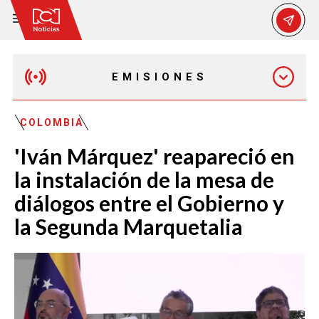
EMISIONES
MAÑANA EXPRESS
COLOMBIA
'Iván Márquez' reapareció en
EMISIÓN 12:30 PM
la instalación de la mesa de
diálogos entre el Gobierno y
EMISIÓN 7:00 PM
la Segunda Marquetalia
EMISIÓN 11:30 PM