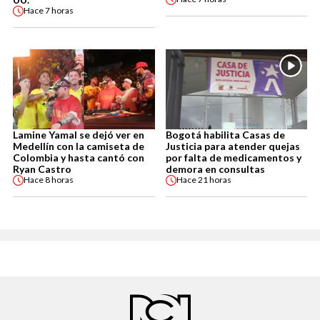
Hace
7 horas
Lamine Yamal se dejó ver en
Bogotá habilita Casas de
Medellín con la camiseta de
Justicia para atender quejas
Colombia y hasta cantó con
por falta de medicamentos y
Ryan Castro
demora en consultas
Hace
8 horas
Hace
21 horas