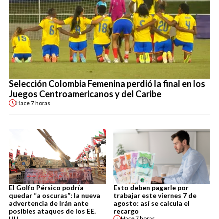
Selección Colombia Femenina perdió la final en los
Juegos Centroamericanos y del Caribe
Hace
7 horas
El Golfo Pérsico podría
Esto deben pagarle por
quedar “a oscuras”: la nueva
trabajar este viernes 7 de
advertencia de Irán ante
agosto: así se calcula el
posibles ataques de los EE.
recargo
UU.
Hace
7 horas