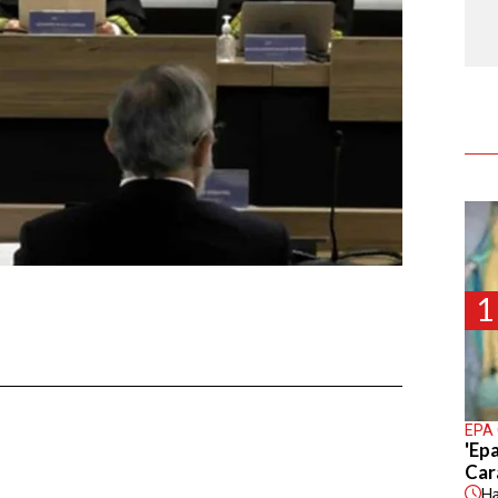
1
EPA
'Epa
Car
H