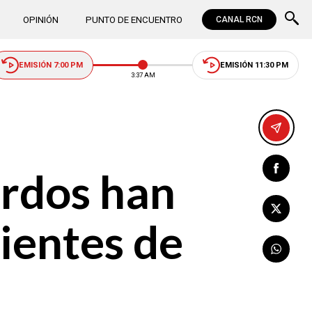
OPINIÓN
PUNTO DE ENCUENTRO
CANAL RCN
EMISIÓN 7:00 PM
EMISIÓN 11:30 PM
3:37 AM
erdos han
ientes de