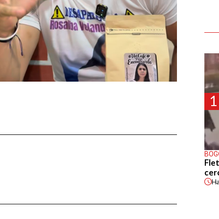
1
BOG
Flet
cer
H