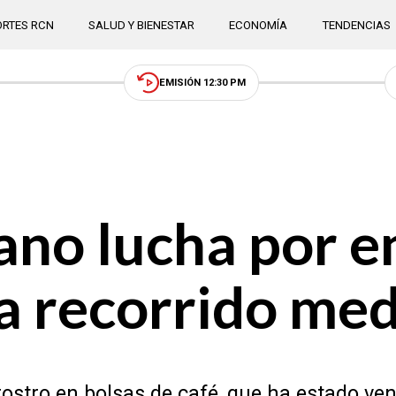
RTES RCN
SALUD Y BIENESTAR
ECONOMÍA
TENDENCIAS
EMISIÓN 12:30 PM
no lucha por e
a recorrido med
rostro en bolsas de café, que ha estado ve