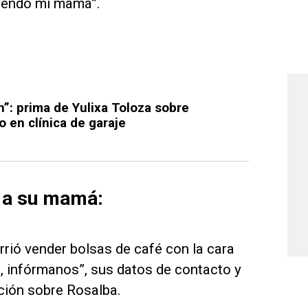
siendo mi mamá”.
n”: prima de Yulixa Toloza sobre
 en clínica de garaje
r a su mamá:
urrió vender bolsas de café con la cara
es, infórmanos”, sus datos de contacto y
ción sobre Rosalba.