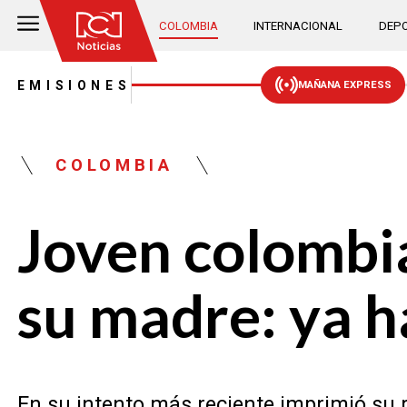
COLOMBIA
INTERNACIONAL
DEPO
EMISIONES
MAÑANA EXPRESS
COLOMBIA
Joven colombia
su madre: ya h
En su intento más reciente imprimió su 