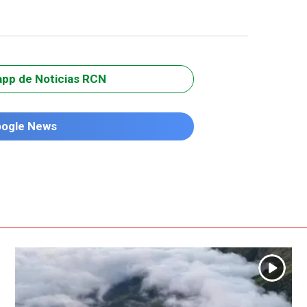
app de Noticias RCN
oogle News