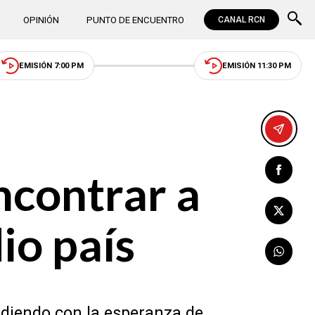
OPINIÓN
PUNTO DE ENCUENTRO
CANAL RCN
EMISIÓN 7:00 PM
EMISIÓN 11:30 PM
ncontrar a
io país
ndiendo con la esperanza de