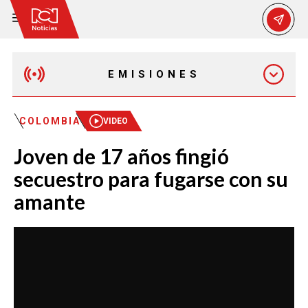
EMISIONES
MAÑANA EXPRESS
COLOMBIA
VIDEO
Joven de 17 años fingió
EMISIÓN 12:30 PM
secuestro para fugarse con su
amante
EMISIÓN 7:00 PM
EMISIÓN 11:30 PM