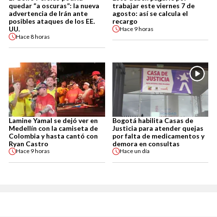
quedar “a oscuras”: la nueva
trabajar este viernes 7 de
advertencia de Irán ante
agosto: así se calcula el
posibles ataques de los EE.
recargo
UU.
Hace
9 horas
Hace
8 horas
Lamine Yamal se dejó ver en
Bogotá habilita Casas de
Medellín con la camiseta de
Justicia para atender quejas
Colombia y hasta cantó con
por falta de medicamentos y
Ryan Castro
demora en consultas
Hace
9 horas
Hace
un día