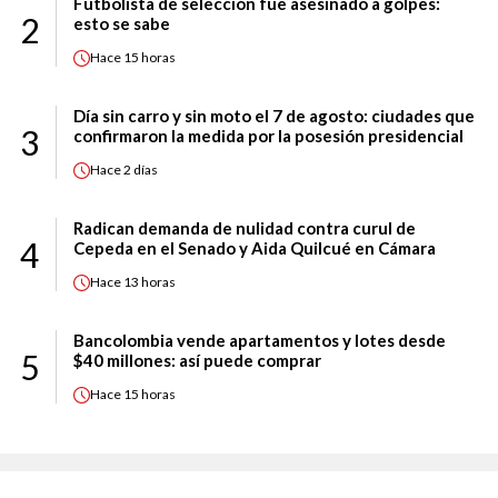
Futbolista de selección fue asesinado a golpes:
2
esto se sabe
Hace
15 horas
Día sin carro y sin moto el 7 de agosto: ciudades que
3
confirmaron la medida por la posesión presidencial
Hace
2 días
Radican demanda de nulidad contra curul de
4
Cepeda en el Senado y Aida Quilcué en Cámara
Hace
13 horas
Bancolombia vende apartamentos y lotes desde
5
$40 millones: así puede comprar
Hace
15 horas