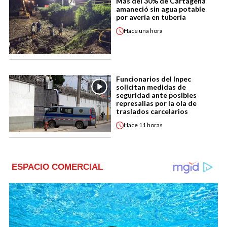
Más del 30% de Cartagena
amaneció sin agua potable
por avería en tubería
Hace
una hora
Funcionarios del Inpec
solicitan medidas de
seguridad ante posibles
represalias por la ola de
traslados carcelarios
Hace
11 horas