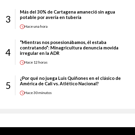
Más del 30% de Cartagena amaneció sin agua
3
potable por avería en tubería
Hace
una hora
“Mientras nos posesionábamos, él estaba
contratando”: Minagricultura denuncia movida
4
irregular en la ADR
Hace
12 horas
¿Por qué no juega Luis Quiñones en el clásico de
5
América de Cali vs. Atlético Nacional?
Hace
30 minutos