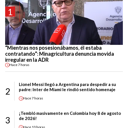
1
“Mientras nos posesionábamos, él estaba
contratando”: Minagricultura denuncia movida
irregular en la ADR
Hace
7 horas
Lionel Messi llegó a Argentina para despedir a su
2
padre: Inter de Miami le rindió sentido homenaje
Hace
7 horas
¡Tembló masivamente en Colombia hoy 8 de agosto
3
de 2026!
Hace
13 horas