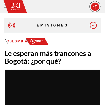
EMISIONES
EMISIÓN 12:30 PM
COLOMBIA
VIDEO
Le esperan más trancones a
EMISIÓN 7:00 PM
Bogotá: ¿por qué?