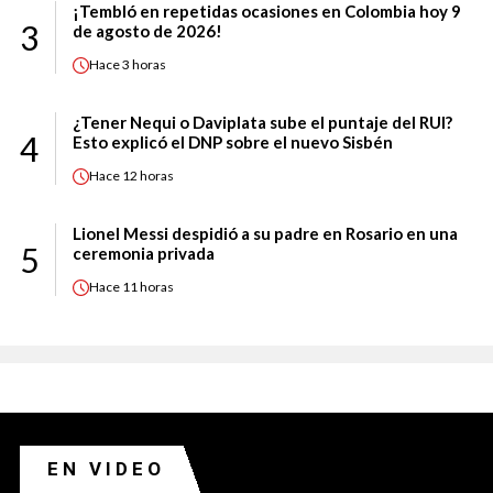
¡Tembló en repetidas ocasiones en Colombia hoy 9
3
de agosto de 2026!
Hace
3 horas
¿Tener Nequi o Daviplata sube el puntaje del RUI?
4
Esto explicó el DNP sobre el nuevo Sisbén
Hace
12 horas
Lionel Messi despidió a su padre en Rosario en una
5
ceremonia privada
Hace
11 horas
EN VIDEO