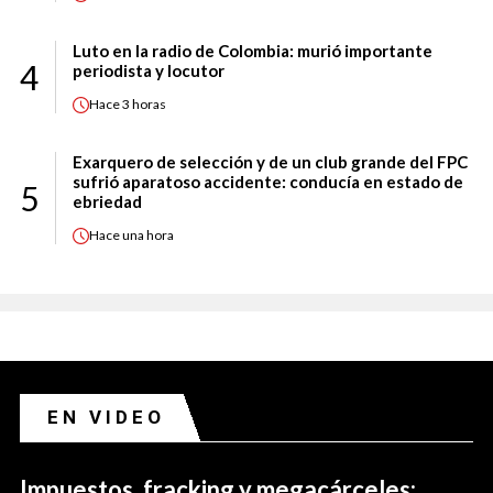
Luto en la radio de Colombia: murió importante
4
periodista y locutor
Hace
3 horas
Exarquero de selección y de un club grande del FPC
sufrió aparatoso accidente: conducía en estado de
5
ebriedad
Hace
una hora
EN VIDEO
Impuestos, fracking y megacárceles: