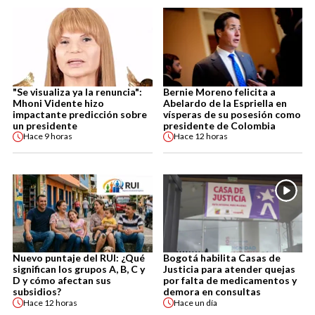
"Se visualiza ya la renuncia":
Bernie Moreno felicita a
Mhoni Vidente hizo
Abelardo de la Espriella en
impactante predicción sobre
vísperas de su posesión como
un presidente
presidente de Colombia
Hace
9 horas
Hace
12 horas
Nuevo puntaje del RUI: ¿Qué
Bogotá habilita Casas de
significan los grupos A, B, C y
Justicia para atender quejas
D y cómo afectan sus
por falta de medicamentos y
subsidios?
demora en consultas
Hace
12 horas
Hace
un día