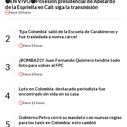
🔴EN VIVO🔴Posesión presidencial de Abelardo
de la Espriella en Cali: siga la transmisión
Hace
10 horas
'Epa Colombia' salió de la Escuela de Carabineros y
2
fue trasladada a nueva cárcel
Hace
3 horas
¡BOMBAZO! Juan Fernando Quintero tendría todo
3
listo para volver al FPC
Hace
6 horas
Luto en Colombia: destacado periodista fue
4
encontrado sin vida en su casa
Hace
12 horas
Gobierno Petro cerró su mandato con nuevas reglas
5
para los taxis en Colombia: esto cambió