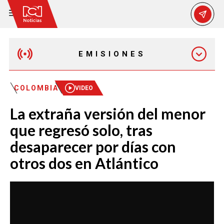
EMISIONES
MAÑANA EXPRESS
COLOMBIA
VIDEO
La extraña versión del menor
EMISIÓN 12:30 PM
que regresó solo, tras
desaparecer por días con
EMISIÓN 7:00 PM
otros dos en Atlántico
EMISIÓN 11:30 PM