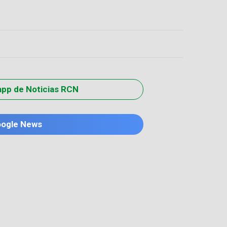
app de Noticias RCN
oogle News