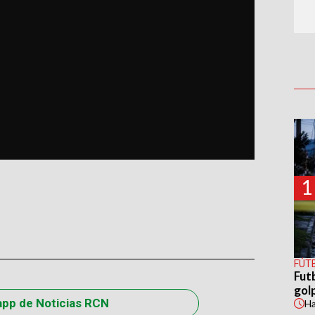
1
FÚT
Fut
gol
app de Noticias RCN
H