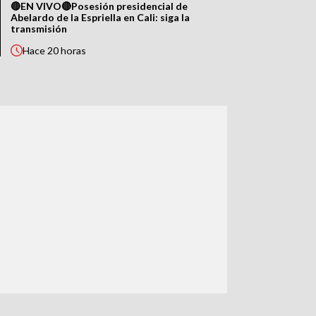
🔴EN VIVO🔴Posesión presidencial de
Abelardo de la Espriella en Cali: siga la
transmisión
Hace
20 horas