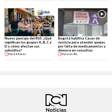
Nuevo puntaje del RUI: ¿Qué
Bogotá habilita Casas de
significan los grupos A, B, C y
Justicia para atender quejas
D y cómo afectan sus
por falta de medicamentos y
subsidios?
demora en consultas
Hace
6 horas
Hace
un día