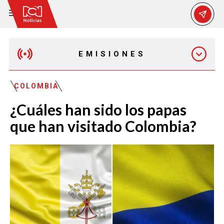
EMISIONES
MAÑANA EXPRESS
COLOMBIA
¿Cuáles han sido los papas
EMISIÓN 12:30 PM
que han visitado Colombia?
EMISIÓN 7:00 PM
EMISIÓN 11:30 PM