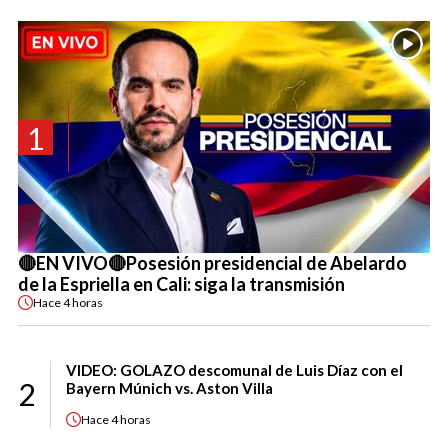
1
🔴EN VIVO🔴Posesión presidencial de Abelardo
de la Espriella en Cali: siga la transmisión
Hace
4 horas
VIDEO: GOLAZO descomunal de Luis Díaz con el
2
Bayern Múnich vs. Aston Villa
Hace
4 horas