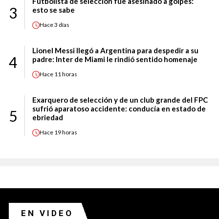
Futbolista de selección fue asesinado a golpes:
3
esto se sabe
Hace
3 días
Lionel Messi llegó a Argentina para despedir a su
4
padre: Inter de Miami le rindió sentido homenaje
Hace
11 horas
Exarquero de selección y de un club grande del FPC
sufrió aparatoso accidente: conducía en estado de
5
ebriedad
Hace
19 horas
EN VIDEO