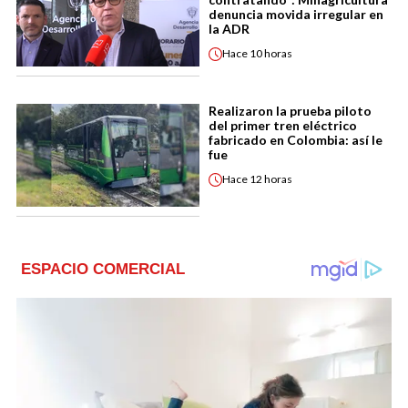
denuncia movida irregular en
la ADR
Hace
10 horas
Realizaron la prueba piloto
del primer tren eléctrico
fabricado en Colombia: así le
fue
Hace
12 horas