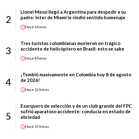
Lionel Messi llegó a Argentina para despedir a su
2
padre: Inter de Miami le rindió sentido homenaje
Hace
6 horas
Tres turistas colombianas murieron en trágico
3
accidente de helicóptero en Brasil: esto se sabe
Hace
8 horas
¡Tembló masivamente en Colombia hoy 8 de agosto
4
de 2026!
Hace
12 horas
Exarquero de selección y de un club grande del FPC
sufrió aparatoso accidente: conducía en estado de
5
ebriedad
Hace
15 horas