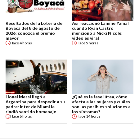
Resultados de la Lotería de
Así reaccionó Lamine Yamal
Boyacá del 8 de agosto de
cuando Ryan Castro
2026: conozca el premio
mencionó a Nicki Nicole:
mayor
video es viral
Hace
4 horas
Hace
5 horas
Lionel Messi llegó a
¿Qué es la fase lútea, cómo
Argentina para despedir a su
afecta a las mujeres y cuáles
padre: Inter de Miami le
son las posibles soluciones a
rindió sentido homenaje
los síntomas?
Hace
6 horas
Hace
14 horas