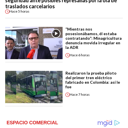
seguridad ante posibles represalias por la ola de
traslados carcelarios
Hace
5 horas
“Mientras nos
posesionábamos, él estaba
contratando”: Minagricultura
denuncia movida irregular en
la ADR
Hace
6 horas
Realizaron la prueba piloto
del primer tren eléctrico
fabricado en Colombia: así le
fue
Hace
7 horas