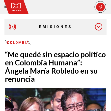
EMISIONES
EMISIÓN 12:30 PM
COLOMBIA
“Me quedé sin espacio político
EMISIÓN 7:00 PM
en Colombia Humana”:
Ángela María Robledo en su
renuncia