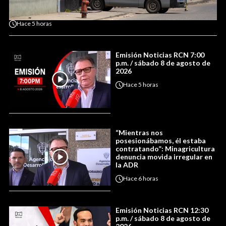
Hace
5 horas
Emisión Noticias RCN 7:00
p.m. / sábado 8 de agosto de
2026
Hace
5 horas
“Mientras nos
posesionábamos, él estaba
contratando”: Minagricultura
denuncia movida irregular en
la ADR
Hace
6 horas
Emisión Noticias RCN 12:30
p.m. / sábado 8 de agosto de